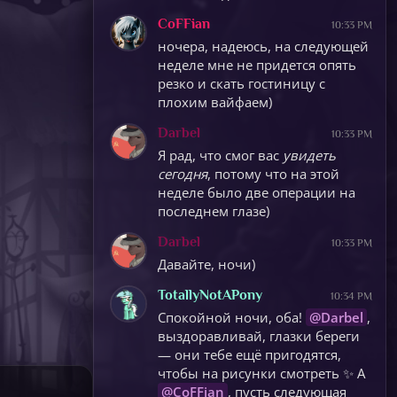
CoFFian
10:33 PM
ночера, надеюсь, на следующей
неделе мне не придется опять
резко и скать гостиницу с
плохим вайфаем)
Darbel
10:33 PM
Я рад, что смог вас
увидеть
сегодня
, потому что на этой
неделе было две операции на
последнем глазе)
Darbel
10:33 PM
Давайте, ночи)
TotallyNotAPony
10:34 PM
Спокойной ночи, оба!
@Darbel
,
выздоравливай, глазки береги
— они тебе ещё пригодятся,
чтобы на рисунки смотреть ✨ А
@CoFFian
, пусть следующая