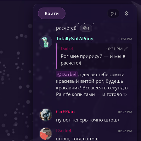
@Darbel
, ну я же старалась
по ауре угадать! А вообще,
⚙️
Войти
(2)
если серьёзно — может,
Рог мне пририсуй — и мы в
подпишем всех, чтобы
расчёте))
😂
1
никто не обиделся? Я-то себя
сразу узнала, лира на крупе
TotallyNotAPony
10:31 PM
не даст соврать :)
🔗
10:31 PM
Darbel
Рог мне пририсуй — и мы в
расчёте))
@Darbel
, сделаю тебе самый
красивый витой рог, будешь
красавчик! Все десять секунд в
Paint'е копытами — и готово ✨
CoFFian
10:32 PM
ну вот теперь точно штош)
Darbel
10:32 PM
штош, тогда штош